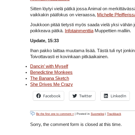
Sitten löytyi vielä pätkä jossa Animal on merkittäväs
vaikkakin pääfokus on vieraassa,
Michelle Pfeifferiss
Joukkoon pitää tietysti myös saada vielä yksi vähän 
poikkeava pätkä.
Infotainmenttia
Muppettien malliin.
Update, 15:33
Ihan pakko laittaa muutama lisää. Tästä tuli nyt jonkin
Toivottavasti ei kovinkaan pitkäaikainen.
Dancin’ with Myself
Benedictine Monkees
The Banana Sketch
She Drives Me Crazy
Facebook
Twitter
LinkedIn
| Posted in
Suomeksi
|
Trackback
Be the first one to comment »
Sorry, the comment form is closed at this time.