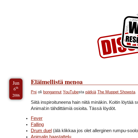
Skip to Content
Skip to Archives
Skip to License
Eläimellistä menoa
Jun
th
6
Pni
oli
bongannut
YouTube
sta
pätkiä
The Muppet Showsta
.
2006
Siitä inspiroituneena hain niitä minäkin. Koitin löytää
Animal:in tähdittämiä osioita. Tässä löydöt.
Fever
Falling
Drum duel
(älä klikkaa jos olet allerginen rumpu-sooloi
Animalin haastattelu