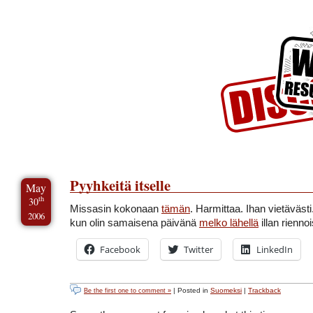
Skip to Content
Skip to Archives
Skip to License
Pyyhkeitä itselle
May
th
30
Missasin kokonaan
tämän
. Harmittaa. Ihan vietävästi
2006
kun olin samaisena päivänä
melko lähellä
illan rienno
Facebook
Twitter
LinkedIn
| Posted in
Suomeksi
|
Trackback
Be the first one to comment »