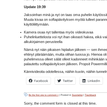
Update 19:39
Jaksoinhan minä ja nyt on taas oma puhelin käytössä.
Muuta kivaa on softapäivityksen myötä tulleet paran
käyttöliittymään.
Kamera osaa nyt tallentaa myös videokuvaa
Puhelinluettelosta voi nyt ihan oikeasti hakea, eikä va
alkukirjaimen perusteella
Nämä nyt näin pikaisen hiplailun jälkeen — sen ihme
ehtinyt pläräämään, mutta olihan tuossa jo. Hienoa oli
puhelimessa olleet sälät olleet kadonneet mihinkään v
palautettu softapäivityksen jälkeen. Propsit Powermilli
Kännivideoita odotellessa, näihin kuviin, näihin tunnel
Facebook
Twitter
LinkedIn
| Posted in
Suomeksi
|
Trackback
Be the first one to comment »
Sorry, the comment form is closed at this time.