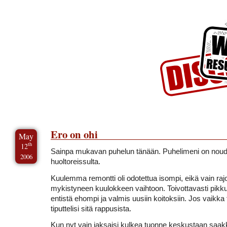
Skip to Content
Skip to Archives
Skip to License
Ero on ohi
May
th
12
Sainpa mukavan puhelun tänään. Puhelimeni on noud
2006
huoltoreissulta.
Kuulemma remontti oli odotettua isompi, eikä vain raj
mykistyneen kuulokkeen vaihtoon. Toivottavasti pikku
entistä ehompi ja valmis uusiin koitoksiin. Jos vaikka 
tiputtelisi sitä rappusista.
Kun nyt vain jaksaisi kulkea tuonne keskustaan sa